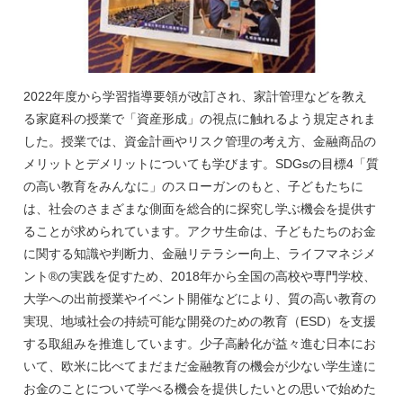
2022年度から学習指導要領が改訂され、家計管理などを教え
る家庭科の授業で「資産形成」の視点に触れるよう規定されま
した。授業では、資金計画やリスク管理の考え方、金融商品の
メリットとデメリットについても学びます。SDGsの目標4「質
の高い教育をみんなに」のスローガンのもと、子どもたちに
は、社会のさまざまな側面を総合的に探究し学ぶ機会を提供す
ることが求められています。アクサ生命は、子どもたちのお金
に関する知識や判断力、金融リテラシー向上、ライフマネジメ
ント®の実践を促すため、2018年から全国の高校や専門学校、
大学への出前授業やイベント開催などにより、質の高い教育の
実現、地域社会の持続可能な開発のための教育（ESD）を支援
する取組みを推進しています。少子高齢化が益々進む日本にお
いて、欧米に比べてまだまだ金融教育の機会が少ない学生達に
お金のことについて学べる機会を提供したいとの思いで始めた