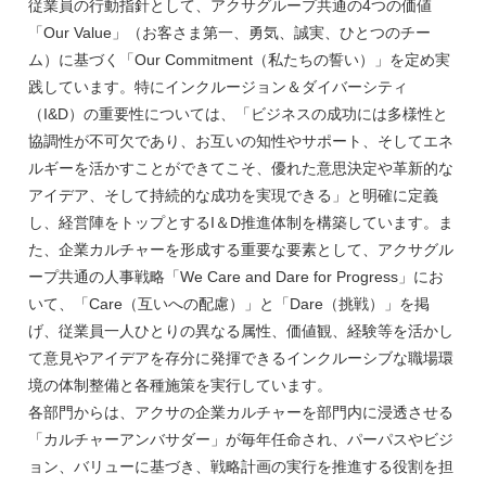
従業員の行動指針として、アクサグループ共通の4つの価値
「Our Value」（お客さま第一、勇気、誠実、ひとつのチー
ム）に基づく「Our Commitment（私たちの誓い）」を定め実
践しています。特にインクルージョン＆ダイバーシティ
（I&D）の重要性については、「ビジネスの成功には多様性と
協調性が不可欠であり、お互いの知性やサポート、そしてエネ
ルギーを活かすことができてこそ、優れた意思決定や革新的な
アイデア、そして持続的な成功を実現できる」と明確に定義
し、経営陣をトップとするI＆D推進体制を構築しています。ま
た、企業カルチャーを形成する重要な要素として、アクサグル
ープ共通の人事戦略「We Care and Dare for Progress」にお
いて、「Care（互いへの配慮）」と「Dare（挑戦）」を掲
げ、従業員一人ひとりの異なる属性、価値観、経験等を活かし
て意見やアイデアを存分に発揮できるインクルーシブな職場環
境の体制整備と各種施策を実行しています。
各部門からは、アクサの企業カルチャーを部門内に浸透させる
「カルチャーアンバサダー」が毎年任命され、パーパスやビジ
ョン、バリューに基づき、戦略計画の実行を推進する役割を担