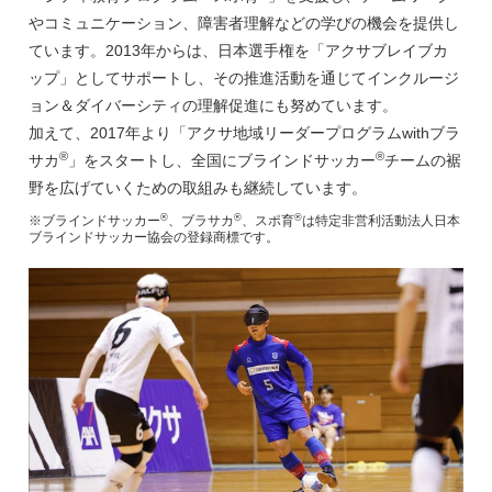
やコミュニケーション、障害者理解などの学びの機会を提供し
ています。2013年からは、日本選手権を「アクサブレイブカ
ップ」としてサポートし、その推進活動を通じてインクルージ
ョン＆ダイバーシティの理解促進にも努めています。
加えて、2017年より「アクサ地域リーダープログラムwithブラ
®
®
サカ
」をスタートし、全国にブラインドサッカー
チームの裾
野を広げていくための取組みも継続しています。
®
®
®
※ブラインドサッカー
、ブラサカ
、スポ育
は特定非営利活動法人日本
ブラインドサッカー協会の登録商標です。