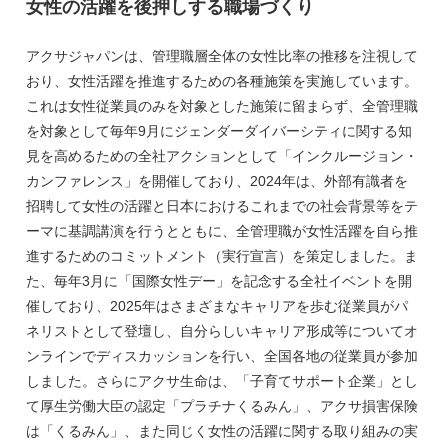
女性の活躍を後押しする職場づくり
アクサジャパンは、管理職層全体の女性比率の推移を注視して
おり、女性活躍を推進するための各種施策を実施しています。
これは女性従業員のみを対象とした施策に留まらず、全管理職
を対象として毎年9月にジェンダーダイバーシティに関する知
見を高めるための全社アクションとして「インクルージョン・
カンファレンス」を開催しており、2024年は、外部有識者を
招聘して女性の活躍と日本におけるこれまでの社会背景等をテ
ーマに基調講演を行うとともに、全管理職が女性活躍を自ら推
進するためのコミットメント（実行宣言）を策定しました。ま
た、毎年3月に「国際女性デー」を記念する全社イベントを開
催しており、2025年はさまざまなキャリアを歩む従業員がパ
ネリストとして登壇し、自分らしいキャリア形成等についてオ
ンラインでディスカッションを行い、全国各地の従業員が参加
しました。さらにアクサ生命は、「子育てサポート企業」とし
て厚生労働大臣の認定「プラチナくるみん」、アクサ損害保険
は「くるみん」、また同じく女性の活躍に関する取り組みの実