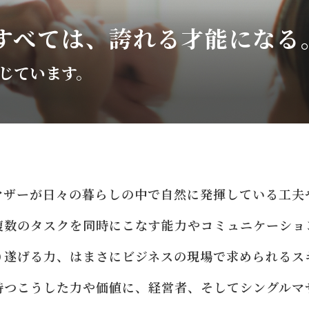
すべては、
誇れる才能になる
じています。
マザーが日々の暮らしの中で自然に
発揮している工夫
複数のタスクを同時にこなす能力や
コミュニケーショ
り遂げる力、はまさにビジネスの現場で
求められるス
持つこうした力や価値に、
経営者、
そしてシングルマ