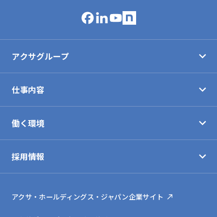
アクサグループ
仕事内容
パーパス・ビジョン
沿革
働く環境
保険会社の仕事
グループ概要
インタビュー
採用情報
キャリア
サステナビリティの取組み
福利厚生
Our promise to you
アクサ・ホールディングス・ジャパン企業サイト
働き方
アクサ生命採用サイト