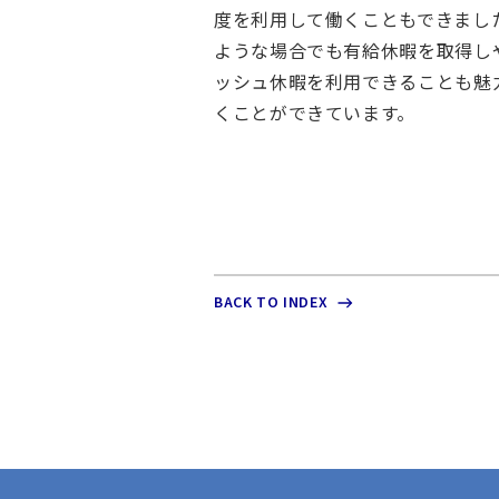
ト
度を利用して働くこともできまし
障
ような場合でも有給休暇を取得し
害
ッシュ休暇を利用できることも魅
者
くことができています。
採
用
BACK TO INDEX