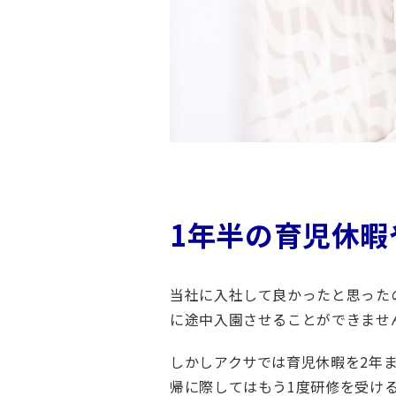
採
用
サ
イ
ト
ア
ク
サ
損
1年半の育児休暇
害
保
険
当社に入社して良かったと思った
採
に途中入園させることができませ
用
サ
しかしアクサでは育児休暇を2年
イ
帰に際してはもう1度研修を受け