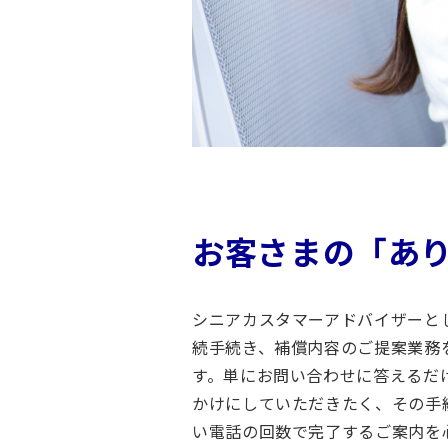
働
き
方
イ
ン
ク
ル
ー
ジ
お客さまの「あ
ョ
ン
シニアカスタマーアドバイザーと
＆
続手続き、補償内容のご提案業務
ダ
す。単にお問い合わせに答えるだ
イ
かけにしていただきたく、その手
バ
い電話の回数で完了するご案内を
ー