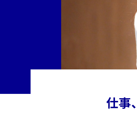
革
グ
ル
ー
プ
概
要
サ
ス
テ
ナ
仕事
ビ
リ
テ
ィ
の