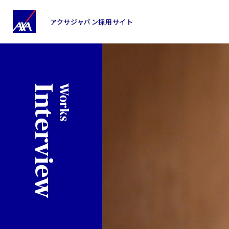
仕事
ア
ク
アクサジャパン
採用サイト
サ
グ
ル
ー
Interview
Works
プ
パ
ー
パ
ス・
ビ
ジ
ョ
ン
沿