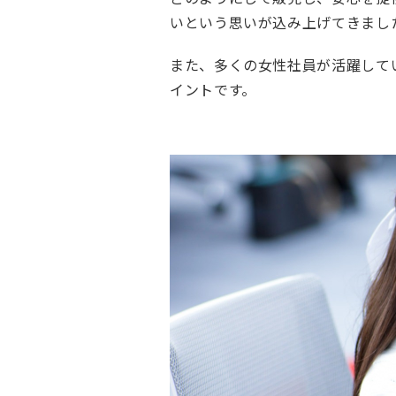
タ
いという思いが込み上げてきまし
ビ
ュ
また、多くの女性社員が活躍して
ー
イントです。
働
く
環
境
キ
ャ
リ
ア
福
利
厚
生