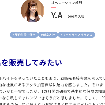
オペレーション部門
Y.A
2008年入社
#契約引受・保全
#新卒入社
#ワークライフバランス
品を販売してみたい
ルバイトをやっていたこともあり、就職先も接客業を考えて
由な社風があるアクサ損害保険に魅力を感じました。それま
ないかと不安でしたが、1カ月間の研修で基本的な保険の知
れなら私もチャレンジできそうだと感じました。そして、「
供するのか、顔が見えないお客さまと接するダイレクトビジ