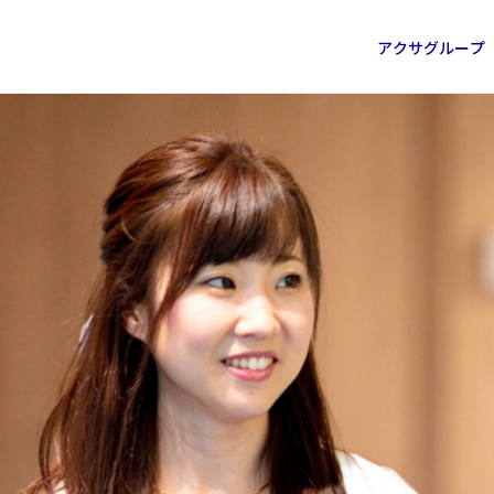
グループ概要
働き方
アクサ損害保険採用サイト
内容
保険会社の仕事
サステナビリティの取組み
インクルージョン＆ダイバーシティ
障害者採用
インタビュー
アクサグループ