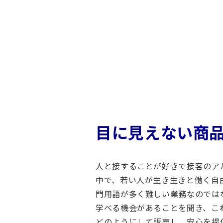
取
組
み
仕
事
内
容
保
険
目に見えない商
会
社
の
人と接することが好きで接客のア
仕
中で、若い人が生き生きと働く自
事
門用語が多く難しい業務なのでは
イ
学べる機会があることを聞き、こ
ン
どのようにして販売し、安心を提