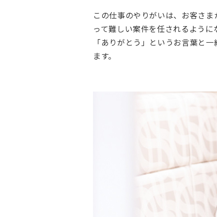
シ
この仕事のやりがいは、お客さま
テ
って難しい案件を任されるように
ィ
「ありがとう」というお言葉と一
採
ます。
用
情
報
Our
promise
to
you
ア
ク
サ
生
命