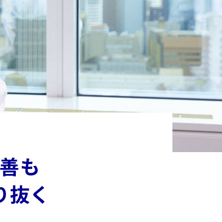
善も
り抜く