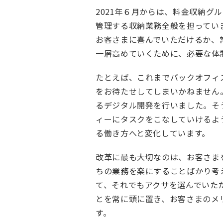
シ
2021年６月からは、料金収納
テ
管理する収納業務全般を担ってい
ィ
お客さまに喜んでいただけるか、
採
一層高めていくために、必要な体
用
情
たとえば、これまでバックオフィ
報
をお待たせしてしまいかねません
Our
るデジタル開発を行いました。そ
promise
ィーにタスクをこなしていけるよ
to
る働き方へと変化しています。
you
改革に最も大切なのは、お客さま
ア
ちの業務を楽にすることばかり考
ク
て、それでもアクサを選んでいた
サ
とを常に頭に置き、お客さまのメ
生
す。
命