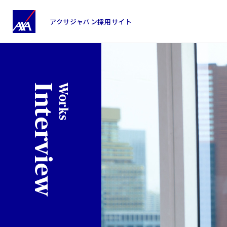
仕事
ア
ク
アクサジャパン
採用サイト
サ
グ
ル
ー
Interview
Works
プ
パ
ー
パ
ス・
ビ
ジ
ョ
ン
沿