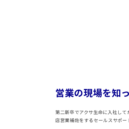
取
組
み
仕
事
内
容
保
険
会
社
営業の現場を知
の
仕
事
第二新卒でアクサ生命に入社して
イ
店営業補佐をするセールスサポー
ン