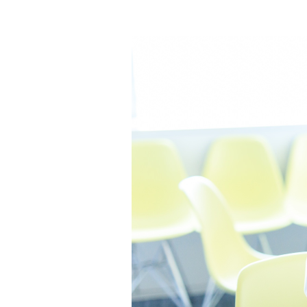
採
用
サ
イ
ト
ア
ク
サ
損
害
保
険
採
用
サ
イ