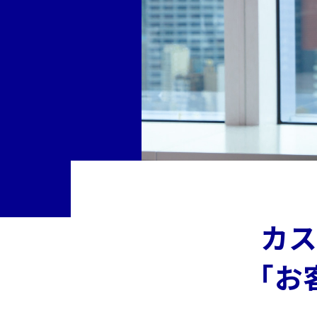
革
グ
ル
ー
プ
概
要
サ
ス
テ
ナ
カ
ビ
リ
「お
テ
ィ
の