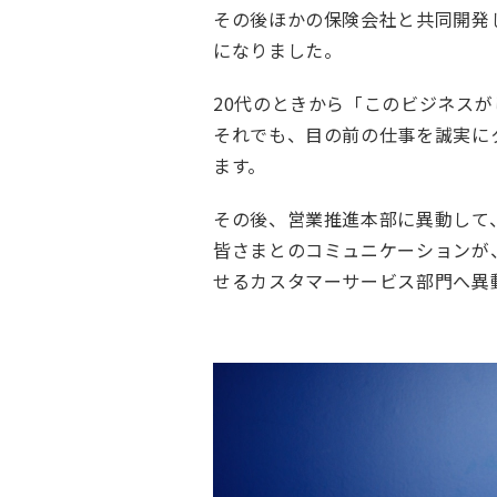
タ
その後ほかの保険会社と共同開発
ビ
になりました。
ュ
20代のときから「このビジネス
ー
それでも、目の前の仕事を誠実に
働
ます。
く
環
その後、営業推進本部に異動して
境
皆さまとのコミュニケーションが
キ
せるカスタマーサービス部門へ異
ャ
リ
ア
福
利
厚
生