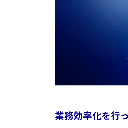
働
き
方
イ
ン
ク
ル
ー
ジ
ョ
ン
＆
ダ
イ
業務効率化を行
バ
ー