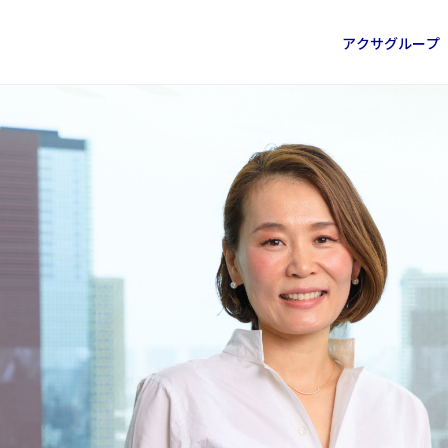
グループ概要
働き方
アクサ損害保険採用サイト
内容
保険会社の仕事
サステナビリティの取組み
インクルージョン＆ダイバーシティ
障害者採用
インタビュー
アクサグループ